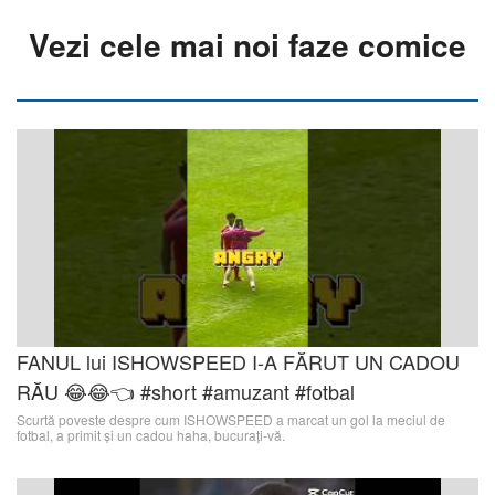
Vezi cele mai noi faze comice
FANUL lui ISHOWSPEED I-A FĂRUT UN CADOU
RĂU 😂😂👈 #short #amuzant #fotbal
Scurtă poveste despre cum ISHOWSPEED a marcat un gol la meciul de
fotbal, a primit și un cadou haha, bucurați-vă.