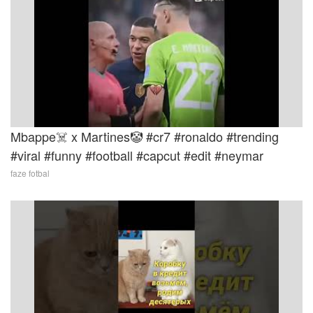
Mbappe☠️ x Martines🤡 #cr7 #ronaldo #trending
#viral #funny #football #capcut #edit #neymar
faze fotbal