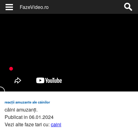
FazeVideo.ro
reacții amuzante ale câinilor
câini amuzanți.
Publicat in 06.01.2024
Vezi alte faze tari cu:
caini