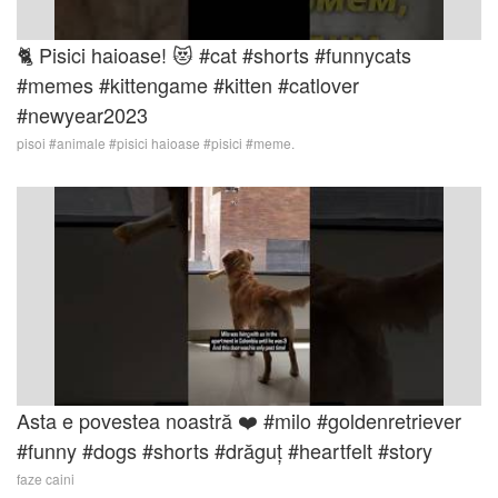
🐈 Pisici haioase! 😻 #cat #shorts #funnycats
#memes #kittengame #kitten #catlover
#newyear2023
pisoi #animale #pisici haioase #pisici #meme.
Asta e povestea noastră ❤️ #milo #goldenretriever
#funny #dogs #shorts #drăguț #heartfelt #story
faze caini