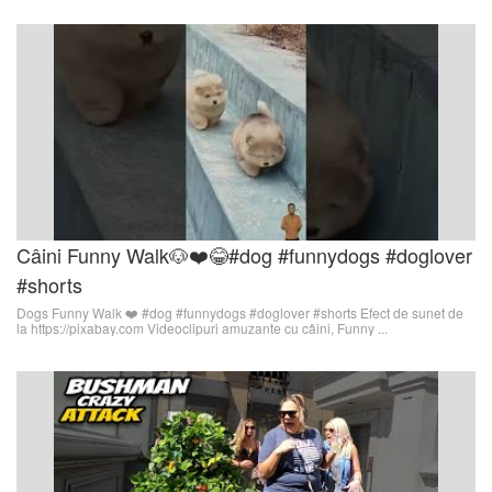
Câini Funny Walk🐶❤️😂#dog #funnydogs #doglover
#shorts
Dogs Funny Walk ❤️ #dog #funnydogs #doglover #shorts Efect de sunet de
la https://pixabay.com Videoclipuri amuzante cu câini, Funny ...