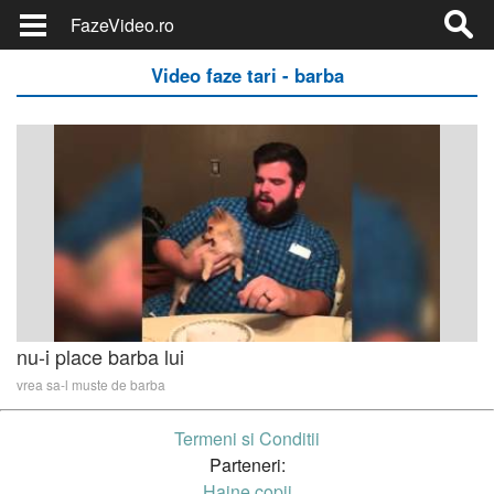
FazeVideo.ro
Video faze tari - barba
nu-i place barba lui
vrea sa-l muste de barba
Termeni si Conditii
Parteneri:
Haine copii