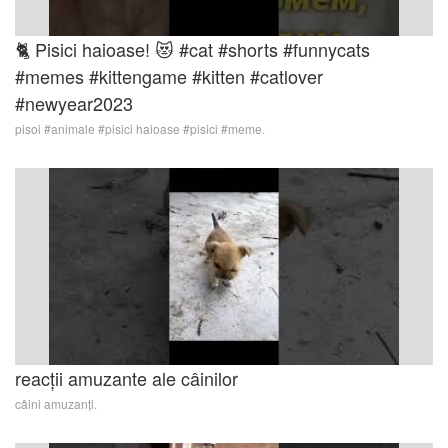
🐈 Pisici haioase! 😻 #cat #shorts #funnycats
#memes #kittengame #kitten #catlover
#newyear2023
pisoi #animale #pisici haioase #pisici #meme.
reacții amuzante ale câinilor
câini amuzanți.