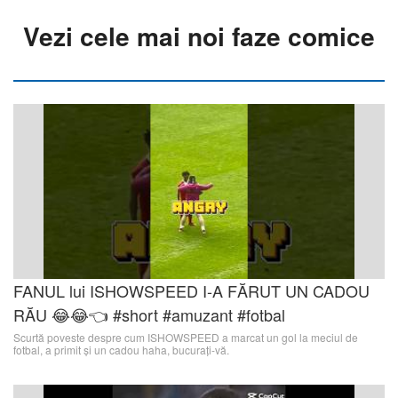
Vezi cele mai noi faze comice
FANUL lui ISHOWSPEED I-A FĂRUT UN CADOU
RĂU 😂😂👈 #short #amuzant #fotbal
Scurtă poveste despre cum ISHOWSPEED a marcat un gol la meciul de
fotbal, a primit și un cadou haha, bucurați-vă.