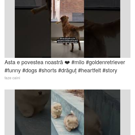
Asta e povestea noastră ❤️ #milo #goldenretriever
#funny #dogs #shorts #drăguț #heartfelt #story
faze caini