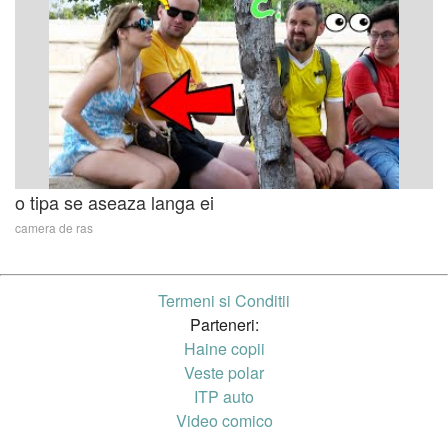
o tipa se aseaza langa ei
camera de ras
Termeni si Conditii
Parteneri:
Haine copii
Veste polar
ITP auto
Video comico