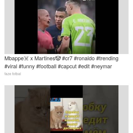
Mbappe☠️ x Martines🤡 #cr7 #ronaldo #trending
#viral #funny #football #capcut #edit #neymar
faze fotbal