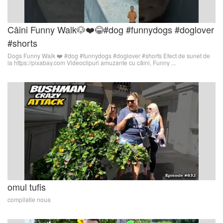
Câini Funny Walk🐶❤️😂#dog #funnydogs #doglover
#shorts
Dogs Funny Walk ❤️ #dog #funnydogs #doglover #shorts Efect de sunet de
la https://pixabay.com Videoclipuri amuzante cu câini, Funny ...
omul tufis
compilatie noua