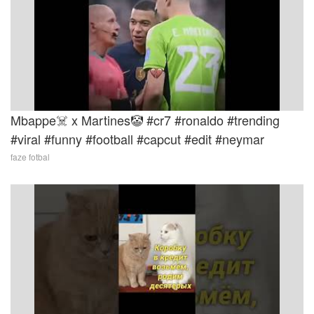
Mbappe☠️ x Martines🤡 #cr7 #ronaldo #trending
#viral #funny #football #capcut #edit #neymar
faze fotbal