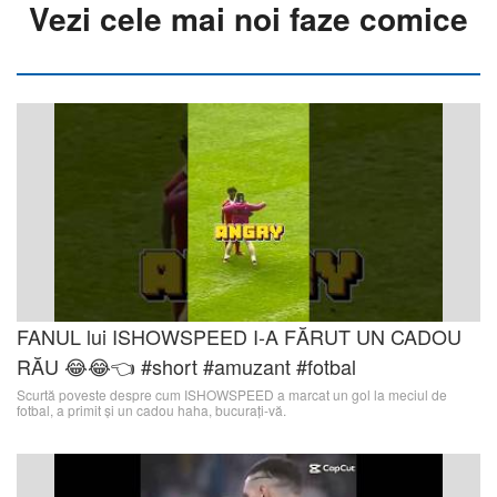
Vezi cele mai noi faze comice
FANUL lui ISHOWSPEED I-A FĂRUT UN CADOU
RĂU 😂😂👈 #short #amuzant #fotbal
Scurtă poveste despre cum ISHOWSPEED a marcat un gol la meciul de
fotbal, a primit și un cadou haha, bucurați-vă.