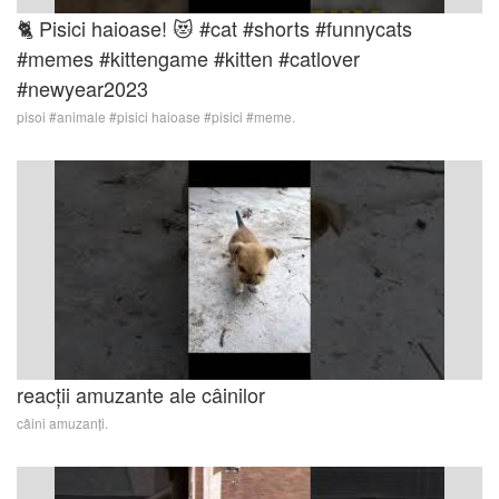
🐈 Pisici haioase! 😻 #cat #shorts #funnycats
#memes #kittengame #kitten #catlover
#newyear2023
pisoi #animale #pisici haioase #pisici #meme.
reacții amuzante ale câinilor
câini amuzanți.