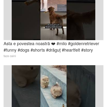
Asta e povestea noastră ❤️ #milo #goldenretriever
#funny #dogs #shorts #drăguț #heartfelt #story
faze caini