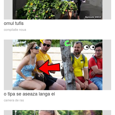
omul tufis
compilatie noua
o tipa se aseaza langa ei
camera de ras