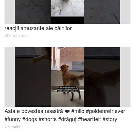
reacții amuzante ale câinilor
câini amuzanți.
Asta e povestea noastră ❤️ #milo #goldenretriever
#funny #dogs #shorts #drăguț #heartfelt #story
faze caini