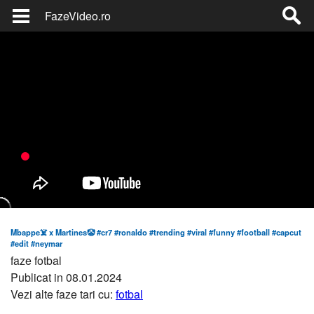
FazeVideo.ro
Mbappe☠️ x Martines🤡 #cr7 #ronaldo #trending #viral #funny #football #capcut
#edit #neymar
faze fotbal
Publicat in 08.01.2024
Vezi alte faze tari cu:
fotbal