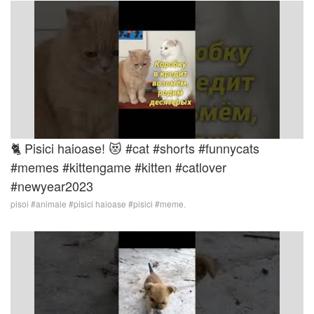
🐈 Pisici haioase! 😻 #cat #shorts #funnycats
#memes #kittengame #kitten #catlover
#newyear2023
pisoi #animale #pisici haioase #pisici #meme.