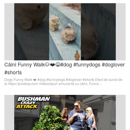
Câini Funny Walk🐶❤️😂#dog #funnydogs #doglover
#shorts
Dogs Funny Walk ❤️ #dog #funnydogs #doglover #shorts Efect de sunet de
la https://pixabay.com Videoclipuri amuzante cu câini, Funny ...