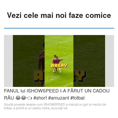
Vezi cele mai noi faze comice
FANUL lui ISHOWSPEED I-A FĂRUT UN CADOU
RĂU 😂😂👈 #short #amuzant #fotbal
Scurtă poveste despre cum ISHOWSPEED a marcat un gol la meciul de
fotbal, a primit și un cadou haha, bucurați-vă.