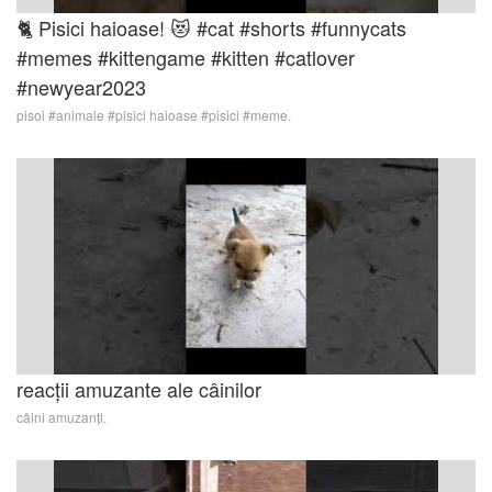
🐈 Pisici haioase! 😻 #cat #shorts #funnycats
#memes #kittengame #kitten #catlover
#newyear2023
pisoi #animale #pisici haioase #pisici #meme.
reacții amuzante ale câinilor
câini amuzanți.