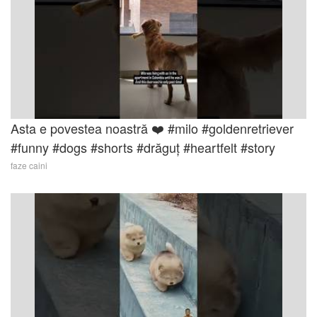
Asta e povestea noastră ❤️ #milo #goldenretriever
#funny #dogs #shorts #drăguț #heartfelt #story
faze caini