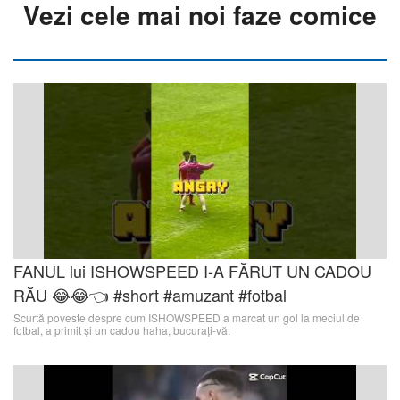
Vezi cele mai noi faze comice
FANUL lui ISHOWSPEED I-A FĂRUT UN CADOU
RĂU 😂😂👈 #short #amuzant #fotbal
Scurtă poveste despre cum ISHOWSPEED a marcat un gol la meciul de
fotbal, a primit și un cadou haha, bucurați-vă.