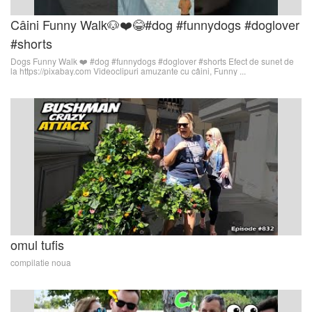
Câini Funny Walk🐶❤️😂#dog #funnydogs #doglover
#shorts
Dogs Funny Walk ❤️ #dog #funnydogs #doglover #shorts Efect de sunet de
la https://pixabay.com Videoclipuri amuzante cu câini, Funny ...
omul tufis
compilatie noua