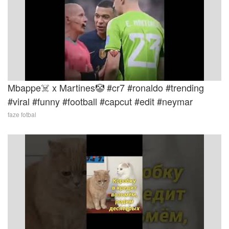
Mbappe☠️ x Martines🤡 #cr7 #ronaldo #trending
#viral #funny #football #capcut #edit #neymar
faze fotbal