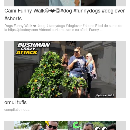
Câini Funny Walk🐶❤️😂#dog #funnydogs #doglover
#shorts
Dogs Funny Walk ❤️ #dog #funnydogs #doglover #shorts Efect de sunet de
la https://pixabay.com Videoclipuri amuzante cu câini, Funny ...
omul tufis
compilatie noua