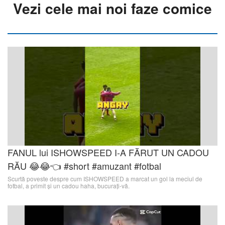
Vezi cele mai noi faze comice
FANUL lui ISHOWSPEED I-A FĂRUT UN CADOU
RĂU 😂😂👈 #short #amuzant #fotbal
Scurtă poveste despre cum ISHOWSPEED a marcat un gol la meciul de
fotbal, a primit și un cadou haha, bucurați-vă.