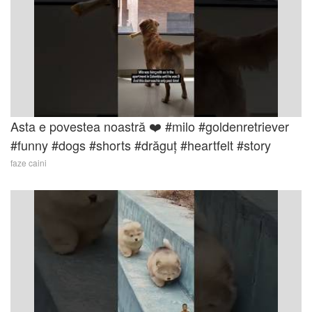
Asta e povestea noastră ❤️ #milo #goldenretriever
#funny #dogs #shorts #drăguț #heartfelt #story
faze caini