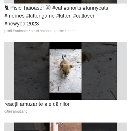
🐈 Pisici haioase! 😻 #cat #shorts #funnycats
#memes #kittengame #kitten #catlover
#newyear2023
pisoi #animale #pisici haioase #pisici #meme.
reacții amuzante ale câinilor
câini amuzanți.