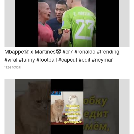
Mbappe☠️ x Martines🤡 #cr7 #ronaldo #trending
#viral #funny #football #capcut #edit #neymar
faze fotbal