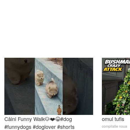
Câini Funny Walk🐶❤️😂#dog
omul tufis
#funnydogs #doglover #shorts
compilatie noua