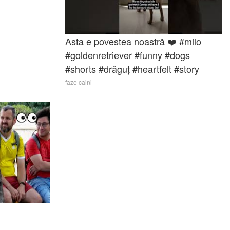
Asta e povestea noastră ❤️ #milo
#goldenretriever #funny #dogs
#shorts #drăguț #heartfelt #story
faze caini