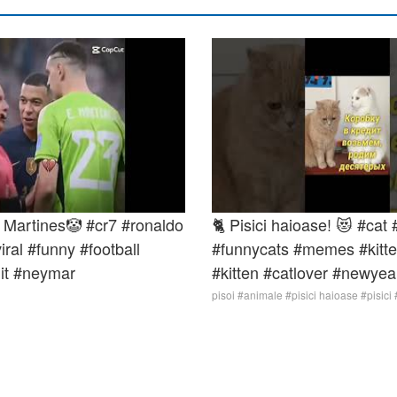
Martines🤡 #cr7 #ronaldo
🐈 Pisici haioase! 😻 #cat 
iral #funny #football
#funnycats #memes #kit
it #neymar
#kitten #catlover #newye
pisoi #animale #pisici haioase #pisic