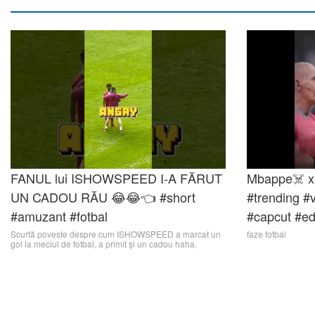
FANUL lui ISHOWSPEED I-A FĂRUT
Mbappe☠️ x 
UN CADOU RĂU 😂😂👈 #short
#trending #v
#amuzant #fotbal
#capcut #ed
Scurtă poveste despre cum ISHOWSPEED a marcat un
faze fotbal
gol la meciul de fotbal, a primit și un cadou haha,
bucurați-vă.