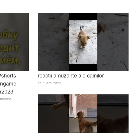
#shorts
reacții amuzante ale câinilor
tengame
câini amuzanți.
ar2023
i #meme.