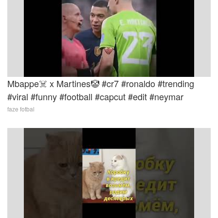
Mbappe☠️ x Martines🤡 #cr7 #ronaldo #trending
#viral #funny #football #capcut #edit #neymar
faze fotbal