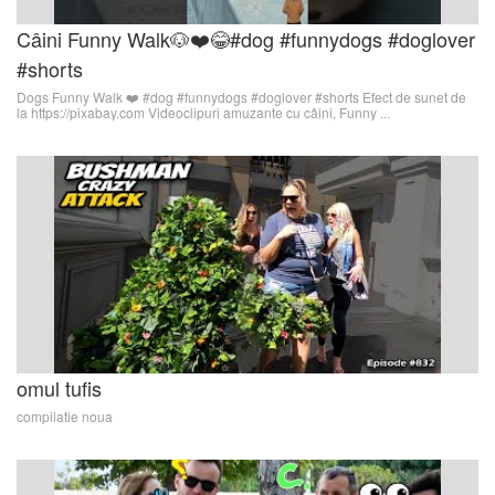
Câini Funny Walk🐶❤️😂#dog #funnydogs #doglover
#shorts
Dogs Funny Walk ❤️ #dog #funnydogs #doglover #shorts Efect de sunet de
la https://pixabay.com Videoclipuri amuzante cu câini, Funny ...
omul tufis
compilatie noua