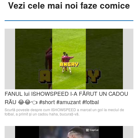
Vezi cele mai noi faze comice
FANUL lui ISHOWSPEED I-A FĂRUT UN CADOU
RĂU 😂😂👈 #short #amuzant #fotbal
Scurtă poveste despre cum ISHOWSPEED a marcat un gol la meciul de
fotbal, a primit și un cadou haha, bucurați-vă.