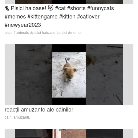
🐈 Pisici haioase! 😻 #cat #shorts #funnycats
#memes #kittengame #kitten #catlover
#newyear2023
pisoi #animale #pisici haioase #pisici #meme.
reacții amuzante ale câinilor
câini amuzanți.