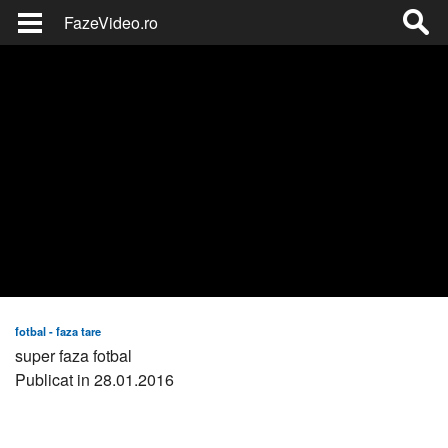
FazeVideo.ro
fotbal - faza tare
super faza fotbal
Publicat in 28.01.2016