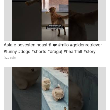
Asta e povestea noastră ❤️ #milo #goldenretriever
#funny #dogs #shorts #drăguț #heartfelt #story
faze caini